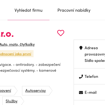
Vyhledat firmu
Pracovní nabídky
r.o.
Auto, moto, čtyřkolky
Adresa
odnocení jako první
provozovn
Sídlo spole
igace. - antiradary. - zabezpečení
abezpečovací systémy. - kamerové
Telefon
bavení
Autoservisy
E-mail
Služby