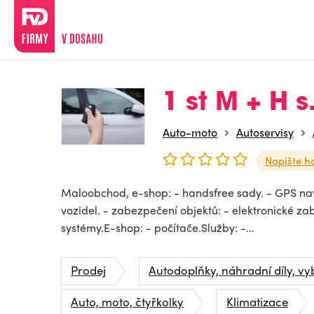
1 st M + H s.
Auto-moto
Autoservisy
Napište h
Maloobchod, e-shop: - handsfree sady. - GPS nav
vozidel. - zabezpečení objektů: - elektronické z
systémy.E-shop: - počítače.Služby: -...
Prodej
Autodoplňky, náhradní díly, vy
Auto, moto, čtyřkolky
Klimatizace