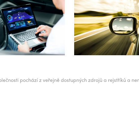
lečnosti pochází z veřejně dostupných zdrojů a rejstříků a ne