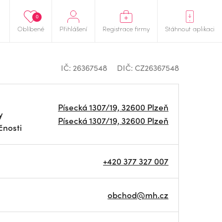
0
Oblíbené
Přihlášení
Registrace firmy
Stáhnout aplikaci
IČ: 26367548
DIČ: CZ26367548
Písecká 1307/19, 32600 Plzeň
y
Písecká 1307/19, 32600 Plzeň
čnosti
+420 377 327 007
obchod@mh.cz