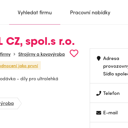
Vyhledat firmu
Pracovní nabídky
Z, spol.s r.o.
 firmy
Strojírny a kovovýroba
Adresa
odnocení jako první
provozovn
Sídlo spole
dodávka - díly pro ultralehká
Telefon
výroba
E-mail