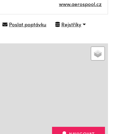
www.aerospool.cz
Poslat poptávku
Rejstříky
NAVIGOVAT