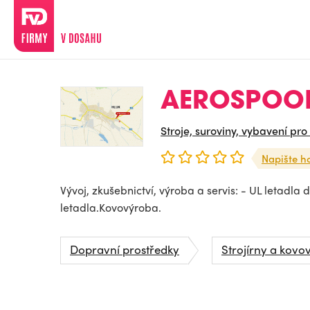
AEROSPOOL C
Stroje, suroviny, vybavení pro
Napište h
Vývoj, zkušebnictví, výroba a servis: - UL letadla 
letadla.Kovovýroba.
Dopravní prostředky
Strojírny a kovo