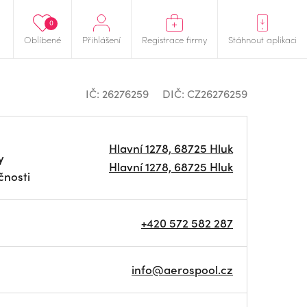
0
Oblíbené
Přihlášení
Registrace firmy
Stáhnout aplikaci
IČ: 26276259
DIČ: CZ26276259
Hlavní 1278, 68725 Hluk
y
Hlavní 1278, 68725 Hluk
čnosti
+420 572 582 287
info@aerospool.cz