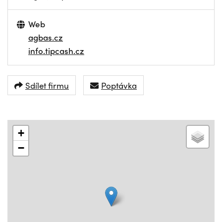
Web
agbas.cz
info.tipcash.cz
Sdílet firmu
Poptávka
+
−