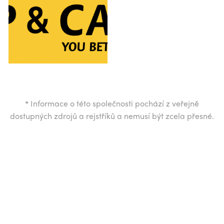
*
Informace o této společnosti pochází z veřejně
dostupných zdrojů a rejstříků a nemusí být zcela přesné.