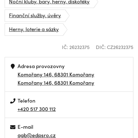
Noční kluby, bary, herny, diskotéky
Finanční služby, úvěry
Herny, loterie a sázky
IČ: 26232375
DIČ: CZ26232375
Adresa provozovny
Komořany 146, 68301 Komořany
Komořany 146, 68301 Komořany
Telefon
+420 517 300 112
E-mail
agb@edpsro.cz