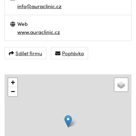
info@auraclinic.cz
Web
www.auraclinic.cz
Sdílet firmu
Poptávka
+
−