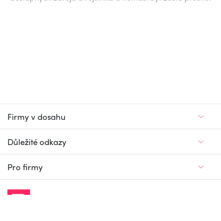
Firmy v dosahu
Důležité odkazy
Pro firmy
Jedinečný firemní
a pracovní portál