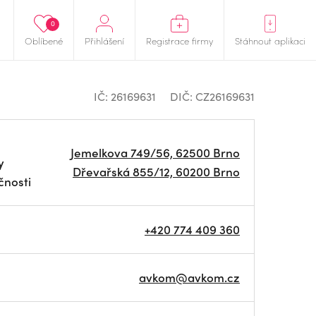
0
Oblíbené
Přihlášení
Registrace firmy
Stáhnout aplikaci
IČ: 26169631
DIČ: CZ26169631
Jemelkova 749/56, 62500 Brno
y
Dřevařská 855/12, 60200 Brno
čnosti
+420 774 409 360
avkom@avkom.cz