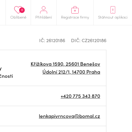
0
Oblíbené
Přihlášení
Registrace firmy
Stáhnout aplikaci
IČ: 26120186
DIČ: CZ26120186
Křižíkova 1590, 25601 Benešov
y
Údolní 212/1, 14700 Praha
čnosti
+420 775 343 870
lenkapivrncova@bomal.cz