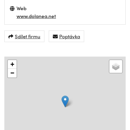
Web
www.dolanea.net
Sdílet firmu
Poptávka
+
−