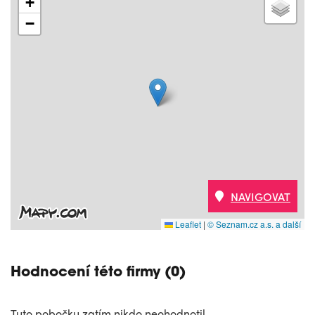
+
−
NAVIGOVAT
Leaflet
|
© Seznam.cz a.s. a další
Hodnocení této firmy (0)
Tuto pobočku zatím nikdo neohodnotil