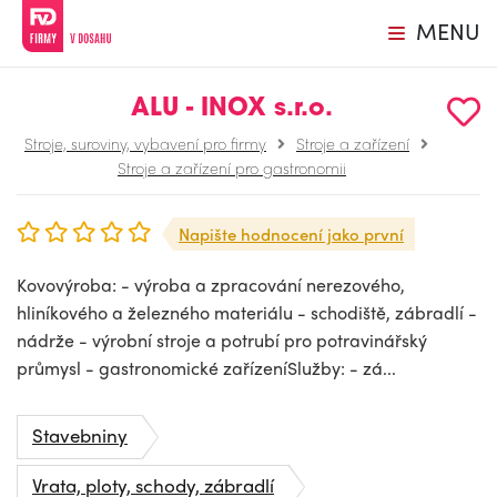
MENU
ALU - INOX s.r.o.
Stroje, suroviny, vybavení pro firmy
Stroje a zařízení
Stroje a zařízení pro gastronomii
Napište hodnocení jako první
Kovovýroba: - výroba a zpracování nerezového,
hliníkového a železného materiálu - schodiště, zábradlí -
nádrže - výrobní stroje a potrubí pro potravinářský
průmysl - gastronomické zařízeníSlužby: - zá...
Stavebniny
Vrata, ploty, schody, zábradlí