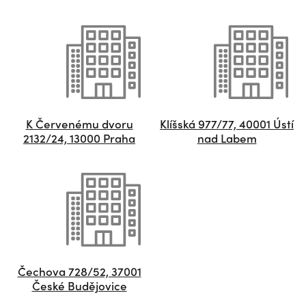
K Červenému dvoru
Klíšská 977/77, 40001 Ústí
2132/24, 13000 Praha
nad Labem
Čechova 728/52, 37001
České Budějovice