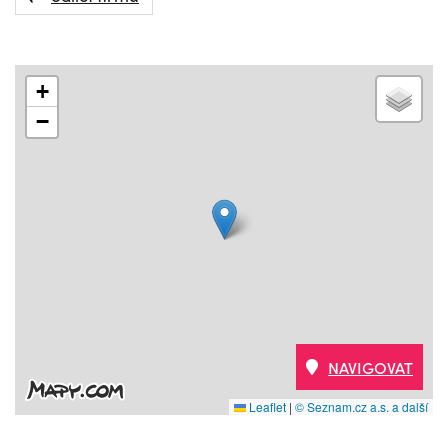
+
−
NAVIGOVAT
Leaflet
|
© Seznam.cz a.s. a další