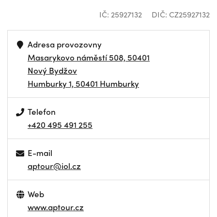
IČ: 25927132
DIČ: CZ25927132
Adresa provozovny
Masarykovo náměstí 508, 50401
Nový Bydžov
Humburky 1, 50401 Humburky
Telefon
+420 495 491 255
E-mail
aptour@iol.cz
Web
www.aptour.cz