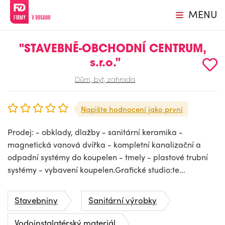
MENU
"STAVEBNĚ-OBCHODNÍ CENTRUM,
s.r.o."
Dům, byt, zahrada
Napište hodnocení jako první
Prodej: - obklady, dlažby - sanitární keramika -
magnetická vanová dvířka - kompletní kanalizační a
odpadní systémy do koupelen - tmely - plastové trubní
systémy - vybavení koupelen.Grafické studio:te...
Stavebniny
Sanitární výrobky
Vodoinstalatérský materiál