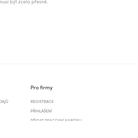
musí být zcela přesné.
Pro firmy
DAJŮ
REGISTRACE
PŘIHLÁŠENÍ
PŘIDAT PRACOVNÍ NABÍDKU
CENÍK