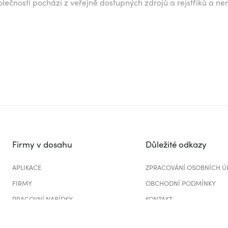
lečnosti pochází z veřejně dostupných zdrojů a rejstříků a ne
Firmy v dosahu
Důležité odkazy
APLIKACE
ZPRACOVÁNÍ OSOBNÍCH Ú
FIRMY
OBCHODNÍ PODMÍNKY
PRACOVNÍ NABÍDKY
KONTAKT