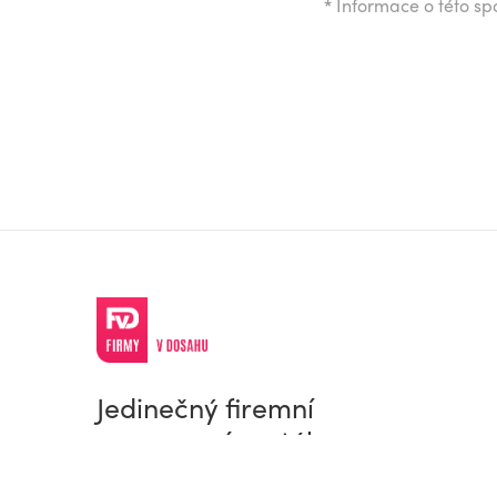
*
Informace o této spo
Jedinečný firemní
a pracovní portál
© Firmy v dosahu.cz