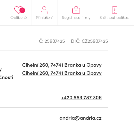
0
Oblíbené
Přihlášení
Registrace firmy
Stáhnout aplikaci
IČ: 25907425
DIČ: CZ25907425
Cihelní 260, 74741 Branka u Opavy
y
Cihelní 260, 74741 Branka u Opavy
čnosti
+420 553 787 306
andrla@andrla.cz