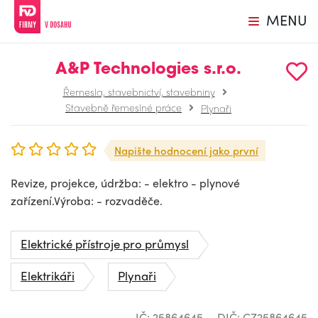
MENU
A&P Technologies s.r.o.
Řemesla, stavebnictví, stavebniny
Stavebně řemeslné práce
Plynaři
Napište hodnocení jako první
Revize, projekce, údržba: - elektro - plynové
zařízení.Výroba: - rozvaděče.
Elektrické přístroje pro průmysl
Elektrikáři
Plynaři
IČ: 25864645
DIČ: CZ25864645