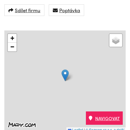
Sdílet firmu
Poptávka
+
−
NAVIGOVAT
Leaflet
|
© Seznam.cz a.s. a další