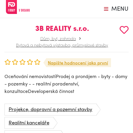
MENU
3B REALITY s.r.o.
Dům, byt, zahrada
Bytová a nebytová výstavba, průmyslové stavby
Napište hodnocení jako první
Oceňování nemovistostíProdej a pronájem - byty - domy
- pozemky - - realitní poradenství,
konzultaceDeveloperská činnost
Projekce, dopravní a pozemní stavby
Realitní kanceláře