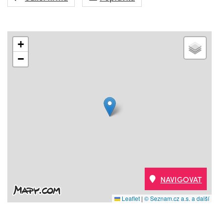
+
−
NAVIGOVAT
Leaflet
|
© Seznam.cz a.s. a další