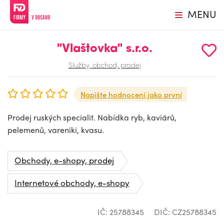
MENU
"Vlaštovka" s.r.o.
Služby, obchod, prodej
Napište hodnocení jako první
Prodej ruských specialit. Nabídka ryb, kaviárů,
pelemenů, vareniki, kvasu.
Obchody, e-shopy, prodej
Internetové obchody, e-shopy
IČ: 25788345
DIČ: CZ25788345