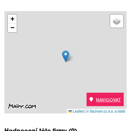
+
−
NAVIGOVAT
Leaflet
|
© Seznam.cz a.s. a další