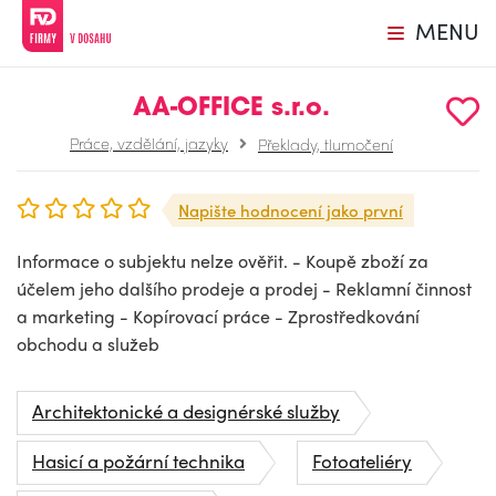
MENU
AA-OFFICE s.r.o.
Práce, vzdělání, jazyky
Překlady, tlumočení
Napište hodnocení jako první
Informace o subjektu nelze ověřit. - Koupě zboží za
účelem jeho dalšího prodeje a prodej - Reklamní činnost
a marketing - Kopírovací práce - Zprostředkování
obchodu a služeb
Architektonické a designérské služby
Hasicí a požární technika
Fotoateliéry