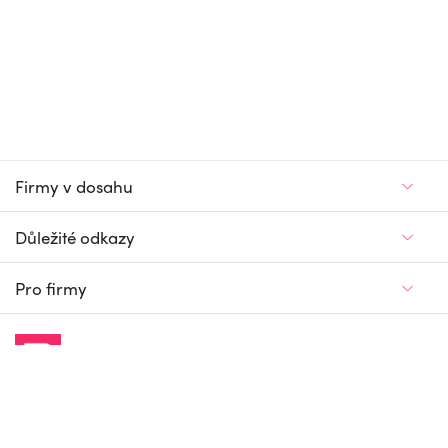
Firmy v dosahu
Důležité odkazy
Pro firmy
Jedinečný firemní
a pracovní portál
© Firmy v dosahu.cz