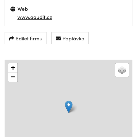
Web
www.aaudit.cz
Sdílet firmu
Poptávka
+
−