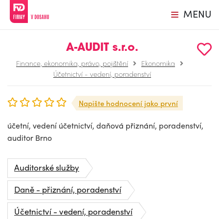
MENU
A-AUDIT s.r.o.
Finance, ekonomika, právo, pojištění
Ekonomika
Účetnictví - vedení, poradenství
Napište hodnocení jako první
účetní, vedení účetnictví, daňová přiznání, poradenství,
auditor Brno
Auditorské služby
Daně - přiznání, poradenství
Účetnictví - vedení, poradenství