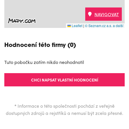
NAVIGOVAT
Leaflet
|
© Seznam.cz a.s. a další
Hodnocení této firmy (0)
Tuto pobočku zatím nikdo neohodnotil
CHCI NAPSAT VLASTNÍ HODNOCENÍ
*
Informace o této společnosti pochází z veřejně
dostupných zdrojů a rejstříků a nemusí být zcela přesné.