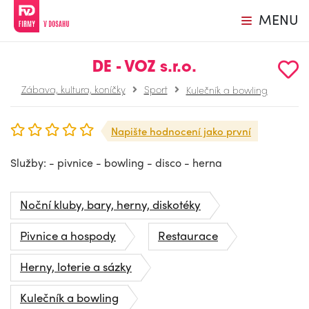
MENU
DE - VOZ s.r.o.
Zábava, kultura, koníčky
Sport
Kulečník a bowling
Napište hodnocení jako první
Služby: - pivnice - bowling - disco - herna
Noční kluby, bary, herny, diskotéky
Pivnice a hospody
Restaurace
Herny, loterie a sázky
Kulečník a bowling