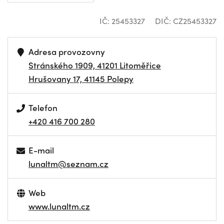
IČ: 25453327
DIČ: CZ25453327
Adresa provozovny
Stránského 1909, 41201 Litoměřice
Hrušovany 17, 41145 Polepy
Telefon
+420 416 700 280
E-mail
lunaltm@seznam.cz
Web
www.lunaltm.cz