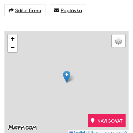
Sdílet firmu
Poptávka
+
−
NAVIGOVAT
Leaflet
|
© Seznam.cz a.s. a další