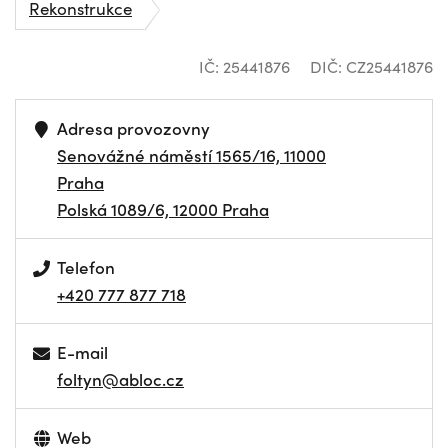
Rekonstrukce
IČ: 25441876
DIČ: CZ25441876
Adresa provozovny
Senovážné náměstí 1565/16, 11000
Praha
Polská 1089/6, 12000 Praha
Telefon
+420 777 877 718
E-mail
foltyn@abloc.cz
Web