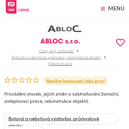
MENU
ABLOC s.r.o.
Dům, byt, zahrada
Bytová a nebytová výstavba, průmyslové stavby
Rekonstrukce
Napište hodnocení jako první
Provádění staveb, jejich změn a odstraňování.Sanační,
zateplovací práce, rekonstrukce objektů.
Bytová a nebytová výstavba, průmyslové
stavby