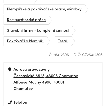
Klempířské a pokrývačské práce, výrobky
Restaurátorské práce
Stavební firmy - kompletní činnost
Pokrývači a klempíři
Tesaři
IČ: 25412396
DIČ: CZ25412396
Adresa provozovny
Černovická 5523, 43003 Chomutov
Alfonse Muchy 4996, 43001
Chomutov
Telefon