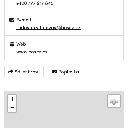
+420 777 917 845
E-mail
radovan.vitamvas@boscz.cz
Web
www.boscz.cz
Sdílet firmu
Poptávka
+
−