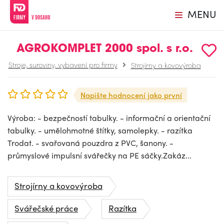
MENU
AGROKOMPLET 2000 spol. s r.o.
Stroje, suroviny, vybavení pro firmy
Strojírny a kovovýroba
Napište hodnocení jako první
Výroba: - bezpečností tabulky. - informační a orientační
tabulky. - umělohmotné štítky, samolepky. - razítka
Trodat. - svařovaná pouzdra z PVC, šanony. -
průmyslové impulsní svářečky na PE sáčky.Zakáz...
Strojírny a kovovýroba
Svářečské práce
Razítka