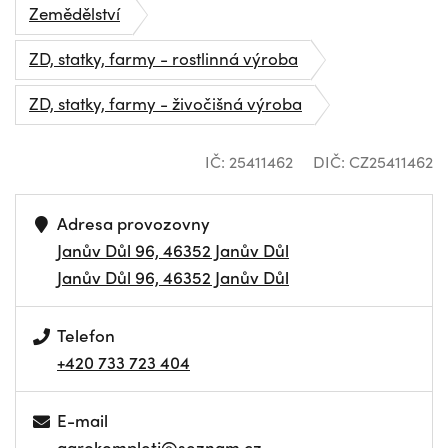
Zemědělství
ZD, statky, farmy - rostlinná výroba
ZD, statky, farmy - živočišná výroba
IČ: 25411462
DIČ: CZ25411462
Adresa provozovny
Janův Důl 96, 46352 Janův Důl
Janův Důl 96, 46352 Janův Důl
Telefon
+420 733 723 404
E-mail
agrokompletj@seznam.cz