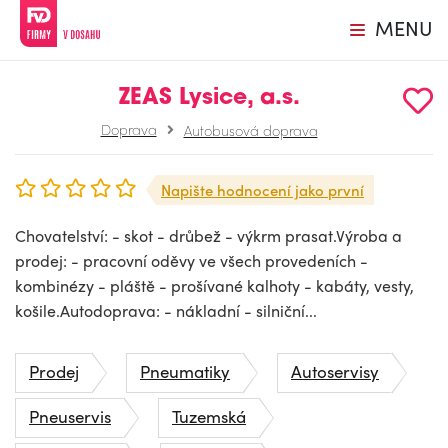
MENU
ZEAS Lysice, a.s.
Doprava
Autobusová doprava
Napište hodnocení jako první
Chovatelství: - skot - drůbež - výkrm prasat.Výroba a
prodej: - pracovní oděvy ve všech provedeních -
kombinézy - pláště - prošívané kalhoty - kabáty, vesty,
košile.Autodoprava: - nákladní - silniční...
Prodej
Pneumatiky
Autoservisy
Pneuservis
Tuzemská