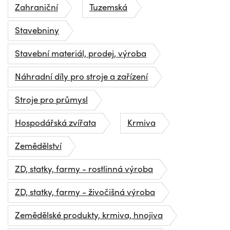
Zahraniční
Tuzemská
Stavebniny
Stavební materiál, prodej, výroba
Náhradní díly pro stroje a zařízení
Stroje pro průmysl
Hospodářská zvířata
Krmiva
Zemědělství
ZD, statky, farmy - rostlinná výroba
ZD, statky, farmy - živočišná výroba
Zemědělské produkty, krmiva, hnojiva