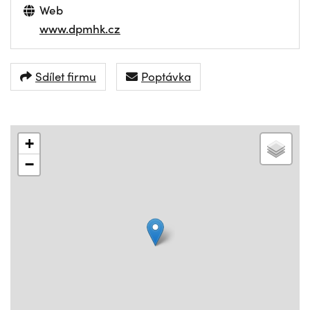
Web
www.dpmhk.cz
Sdílet firmu
Poptávka
+
−