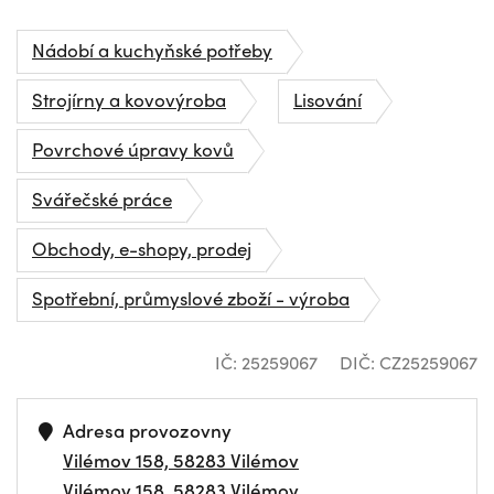
Nádobí a kuchyňské potřeby
Strojírny a kovovýroba
Lisování
Povrchové úpravy kovů
Svářečské práce
Obchody, e-shopy, prodej
Spotřební, průmyslové zboží - výroba
IČ: 25259067
DIČ: CZ25259067
Adresa provozovny
Vilémov 158, 58283 Vilémov
Vilémov 158, 58283 Vilémov