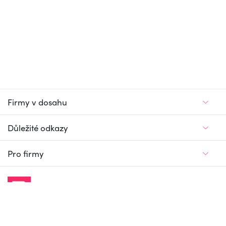
Firmy v dosahu
Důležité odkazy
Pro firmy
Jedinečný firemní
a pracovní portál
© Firmy v dosahu.cz