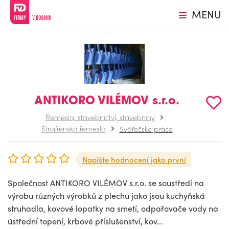
MENU
ANTIKORO VILÉMOV s.r.o.
Řemesla, stavebnictví, stavebniny
Strojírenská řemesla
Svářečské práce
Napište hodnocení jako první
Společnost ANTIKORO VILÉMOV s.r.o. se soustředí na
výrobu různých výrobků z plechu jako jsou kuchyňská
struhadla, kovové lopatky na smetí, odpařovače vody na
ústřední topení, krbové příslušenství, kov...