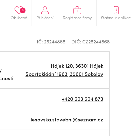
0
Oblíbené
Přihlášení
Registrace firmy
Stáhnout aplikaci
IČ: 25244868
DIČ: CZ25244868
Hájek 120, 36301 Hájek
y
Spartakiádní 1963, 35601 Sokolov
čnosti
+420 603 504 873
lesovska.stavebni@seznam.cz