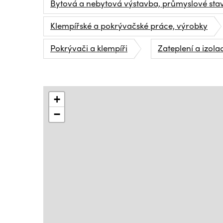
Bytová a nebytová výstavba, průmyslové sta
Klempířské a pokrývačské práce, výrobky
Pokrývači a klempíři
Zateplení a izola
+
−