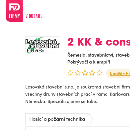
2 KK & cons 
Řemesla, stavebnictví, staveb
Pokrývači a klempíři
Napište h
Lesovská stavební s.r.o. je soukromá stavební firm
všechny druhy stavebních prací v rámci Karlovars
Německa. Specializujeme se také...
Hasicí a požární technika