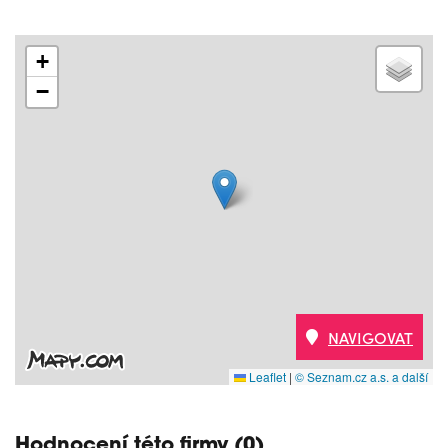
+
−
NAVIGOVAT
Leaflet
|
© Seznam.cz a.s. a další
Hodnocení této firmy (0)