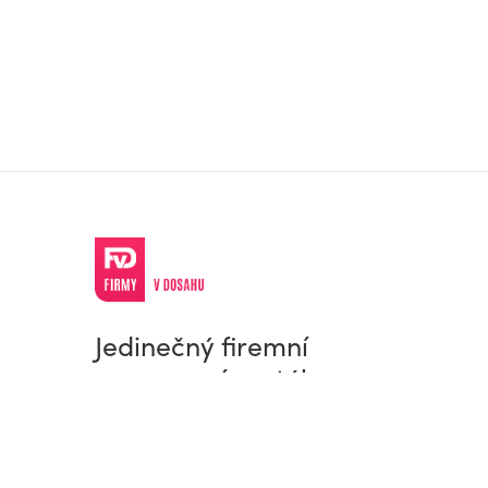
Jedinečný firemní
a pracovní portál
© Firmy v dosahu.cz