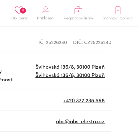
0
Oblíbené
Přihlášení
Registrace firmy
Stáhnout aplikaci
IČ: 25226240
DIČ: CZ25226240
Švihovská 136/8, 30100 Plzeň
y
Švihovská 136/8, 30100 Plzeň
čnosti
+420 377 235 598
abs@abs-elektro.cz