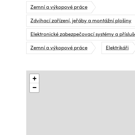
Zemní a výkopové práce
Zdvihací zařízení, jeřáby a montážní plošiny
Elektronické zabezpečovací systémy a přísluš
Zemní a výkopové práce
Elektrikáři
+
−