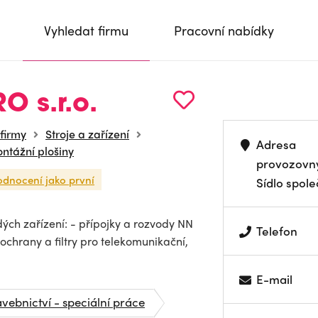
Vyhledat firmu
Pracovní nabídky
O s.r.o.
 firmy
Stroje a zařízení
Adresa
ontážní plošiny
provozovn
odnocení jako první
Sídlo spole
h zařízení: - přípojky a rozvody NN
Telefon
ochrany a filtry pro telekomunikační,
E-mail
avebnictví - speciální práce