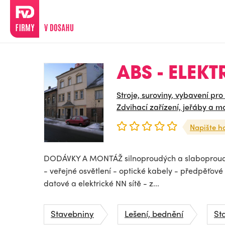
ABS - ELEKTR
Stroje, suroviny, vybavení pro
Zdvihací zařízení, jeřáby a m
Napište h
DODÁVKY A MONTÁŽ silnoproudých a slaboproudýc
- veřejné osvětlení - optické kabely - předpěťové 
datové a elektrické NN sítě - z...
Stavebniny
Lešení, bednění
St