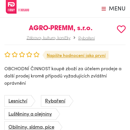
MENU
AGRO-PREMM, s.r.o.
Zábava, kultura, koníčky
Rybaření
Napište hodnocení jako první
OBCHODNÍ ČINNOST koupě zboží za účelem prodeje a
další prodej kromě případů vyžadujících zvláštní
oprávnění
Lesnictví
Rybaření
Luštěniny a olejniny
Obilniny, sláma, píce