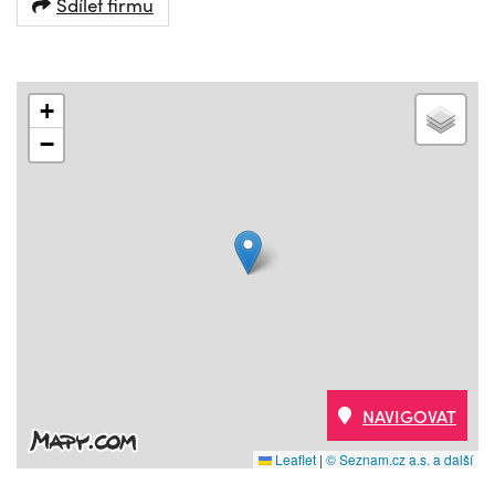
Sdílet firmu
+
−
NAVIGOVAT
Leaflet
|
© Seznam.cz a.s. a další