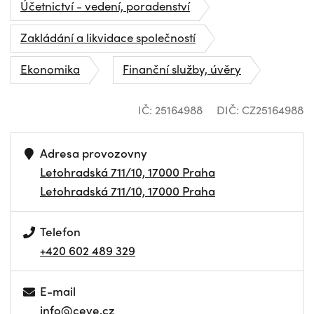
Účetnictví - vedení, poradenství
Zakládání a likvidace společností
Ekonomika
Finanční služby, úvěry
IČ: 25164988
DIČ: CZ25164988
Adresa provozovny
Letohradská 711/10, 17000 Praha
Letohradská 711/10, 17000 Praha
Telefon
+420 602 489 329
E-mail
info@ceve.cz