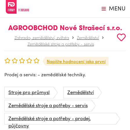
MENU
AGROOBCHOD Nové Strašecí s.r.o.
Zahrada, zemědělství, zvířata
Zemědělství
Zemědělské stroje a potřeby - servis
Napište hodnocení jako první
Prodej a servis: - zemědělské techniky.
Stroje pro průmysl
Zemědělství
Zemědělské stroje a potřeby - servis
Zemědělské stroje a potřeby - prodej,
půjčovny