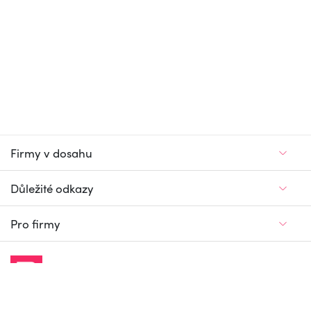
Firmy v dosahu
Důležité odkazy
Pro firmy
Jedinečný firemní
a pracovní portál