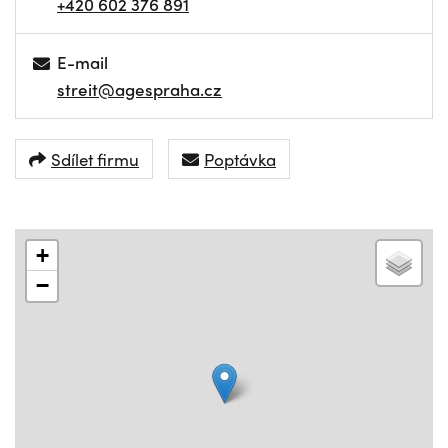
+420 602 376 891
E-mail
streit@agespraha.cz
Sdílet firmu
Poptávka
+
−