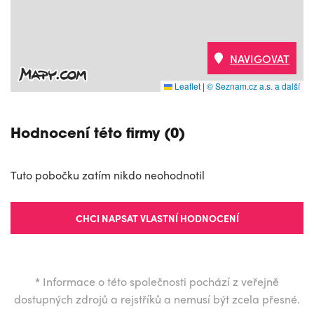
NAVIGOVAT
Leaflet
|
© Seznam.cz a.s. a další
Hodnocení této firmy (0)
Tuto pobočku zatím nikdo neohodnotil
CHCI NAPSAT VLASTNÍ HODNOCENÍ
*
Informace o této společnosti pochází z veřejně
dostupných zdrojů a rejstříků a nemusí být zcela přesné.