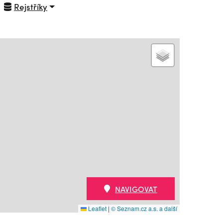
Rejstříky
NAVIGOVAT
Leaflet
|
© Seznam.cz a.s. a další