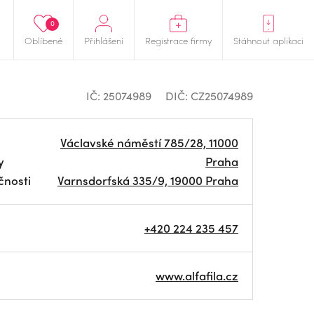
0
Oblíbené
Přihlášení
Registrace firmy
Stáhnout aplikaci
IČ: 25074989
DIČ: CZ25074989
Václavské náměstí 785/28, 11000
y
Praha
čnosti
Varnsdorfská 335/9, 19000 Praha
+420 224 235 457
www.alfafila.cz