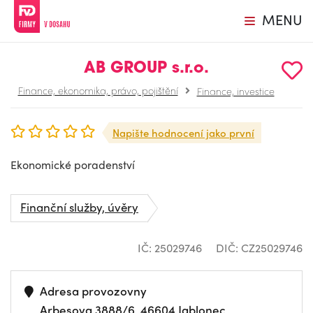
MENU
AB GROUP s.r.o.
Finance, ekonomika, právo, pojištění
Finance, investice
Napište hodnocení jako první
Ekonomické poradenství
Finanční služby, úvěry
IČ: 25029746
DIČ: CZ25029746
Adresa provozovny
Arbesova 3888/6, 46604 Jablonec