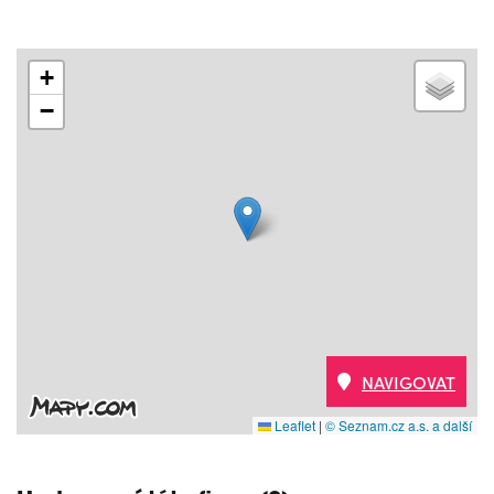
+
−
NAVIGOVAT
Leaflet
|
© Seznam.cz a.s. a další