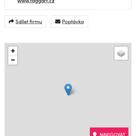
www.taggart.cz
Sdílet firmu
Poptávka
+
−
NAVIGOVAT