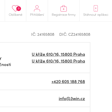
0
Oblíbené
Přihlášení
Registrace firmy
Stáhnout aplikaci
IČ: 24165808
DIČ: CZ24165808
U kříže 610/16, 15800 Praha
y
U kříže 610/16, 15800 Praha
čnosti
+420 605 188 768
info@3win.cz