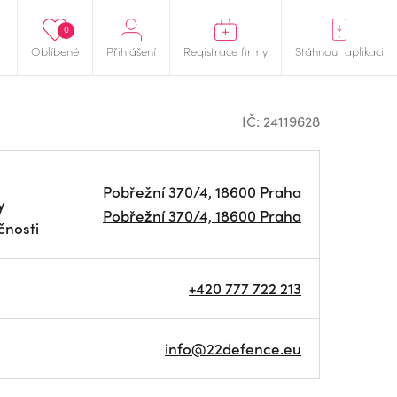
0
Oblíbené
Přihlášení
Registrace firmy
Stáhnout aplikaci
IČ: 24119628
Pobřežní 370/4, 18600 Praha
y
Pobřežní 370/4, 18600 Praha
čnosti
+420 777 722 213
info@22defence.eu