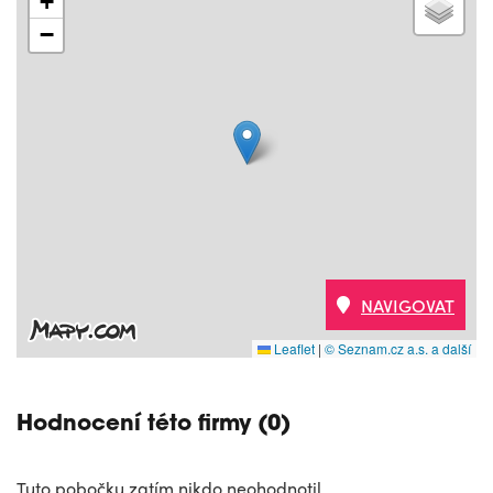
+
−
NAVIGOVAT
Leaflet
|
© Seznam.cz a.s. a další
Hodnocení této firmy (0)
Tuto pobočku zatím nikdo neohodnotil