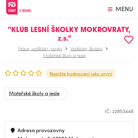
MENU
"KLUB LESNÍ ŠKOLKY MOKROVRATY,
z.s."
Práce, vzdělání, jazyky
Vzdělání, školství
Mateřské školy a jesle
Napište hodnocení jako první
Mateřské školy a jesle
IČ: 22853448
Adresa provozovny