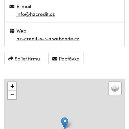
E-mail
info@hzcredit.cz
Web
hz-credit-s-r-o.webnode.cz
Sdílet firmu
Poptávka
+
−