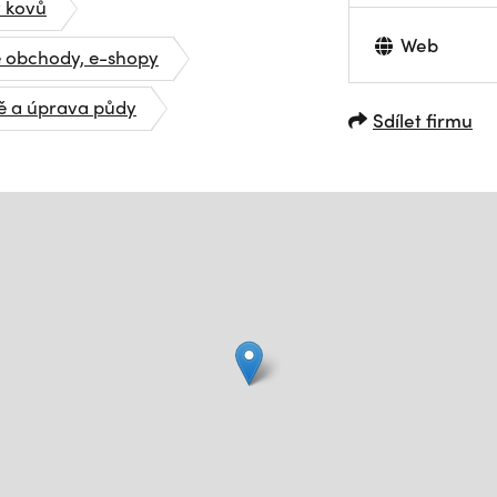
 kovů
Web
é obchody, e-shopy
bě a úprava půdy
Sdílet firmu