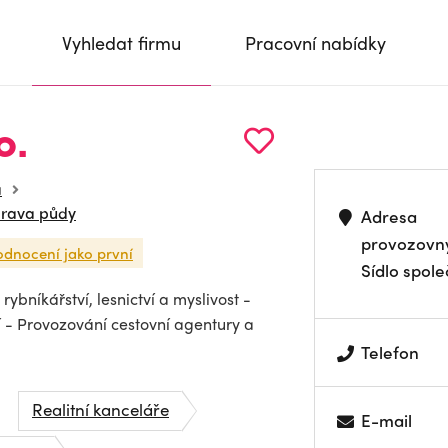
Vyhledat firmu
Pracovní nabídky
o.
a
úprava půdy
Adresa
provozovn
odnocení jako první
Sídlo spole
ybníkářství, lesnictví a myslivost -
 - Provozování cestovní agentury a
Telefon
Realitní kanceláře
E-mail