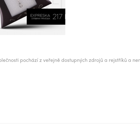
lečnosti pochází z veřejně dostupných zdrojů a rejstříků a ne