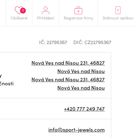
0
Oblíbené
Přihlášení
Registrace firmy
Stáhnout aplikaci
IČ: 22795367
DIČ: CZ22795367
Nová Ves nad Nisou 231, 46827
Nová Ves nad Nisou
y
Nová Ves nad Nisou 231, 46827
čnosti
Nová Ves nad Nisou
+420 777 249 747
info@sport-jewels.com