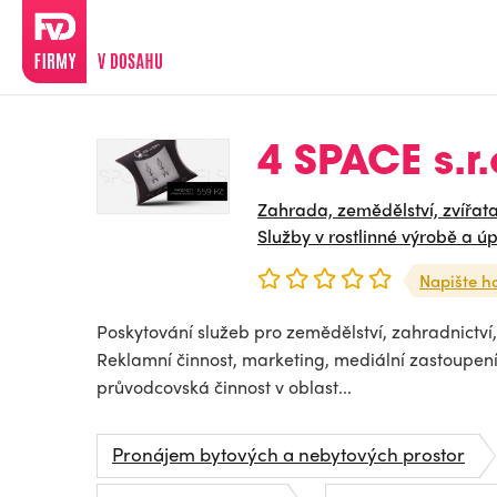
4 SPACE s.r.
Zahrada, zemědělství, zvířat
Služby v rostlinné výrobě a 
Napište h
Poskytování služeb pro zemědělství, zahradnictví, r
Reklamní činnost, marketing, mediální zastoupení
průvodcovská činnost v oblast...
Pronájem bytových a nebytových prostor