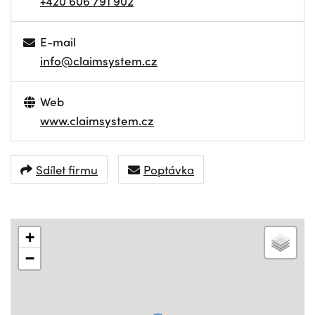
+420 606 791 902
E-mail
info@claimsystem.cz
Web
www.claimsystem.cz
Sdílet firmu
Poptávka
+
−