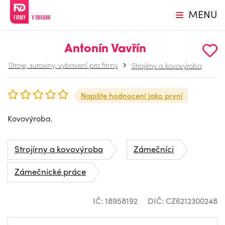
MENU
Antonín Vavřín
Stroje, suroviny, vybavení pro firmy
Strojírny a kovovýroba
Napište hodnocení jako první
Kovovýroba.
Strojírny a kovovýroba
Zámečníci
Zámečnické práce
IČ: 18958192
DIČ: CZ6212300248