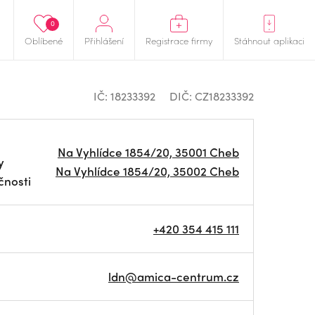
0
Oblíbené
Přihlášení
Registrace firmy
Stáhnout aplikaci
IČ: 18233392
DIČ: CZ18233392
Na Vyhlídce 1854/20, 35001 Cheb
y
Na Vyhlídce 1854/20, 35002 Cheb
čnosti
+420 354 415 111
ldn@amica-centrum.cz