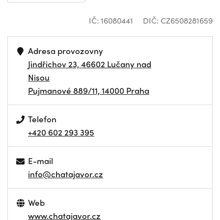
IČ: 16080441
DIČ: CZ6508281659
Adresa provozovny
Jindřichov 23, 46602 Lučany nad
Nisou
Pujmanové 889/11, 14000 Praha
Telefon
+420 602 293 395
E-mail
info@chatajavor.cz
Web
www.chatajavor.cz