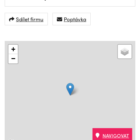
Sdílet firmu
Poptávka
+
−
NAVIGOVAT