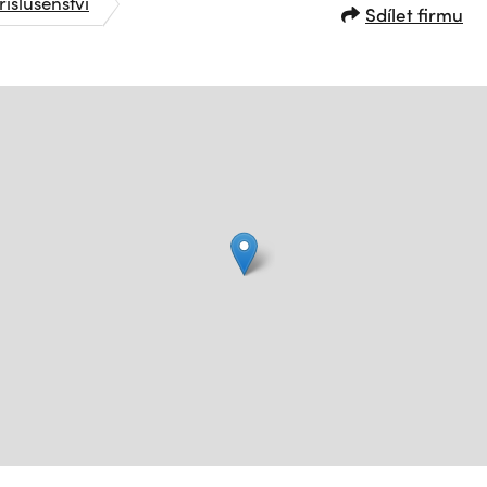
říslušenství
Sdílet firmu