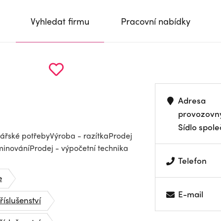
Vyhledat firmu
Pracovní nabídky
Adresa
provozovn
Sídlo spole
lářské potřebyVýroba - razítkaProdej
minováníProdej - výpočetní technika
Telefon
e
E-mail
říslušenství