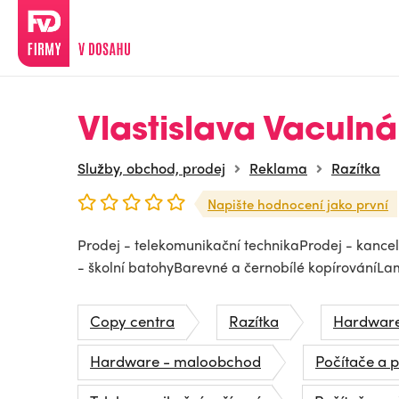
Vlastislava Vaculná
Služby, obchod, prodej
Reklama
Razítka
Napište hodnocení jako první
Prodej - telekomunikační technikaProdej - kance
- školní batohyBarevné a černobílé kopírováníLa
Copy centra
Razítka
Hardwar
Hardware - maloobchod
Počítače a p