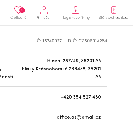
0
Oblíbené
Přihlášení
Registrace firmy
Stáhnout aplikaci
IČ: 15740927
DIČ: CZ506014284
Hlavní 257/49, 35201 Aš
y
Elišky Krásnohorské 2364/8, 35201
čnosti
Aš
+420 354 527 430
office.as@email.cz