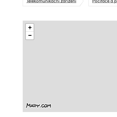
Telekomunikační zařízení
Počítače a p
+
−