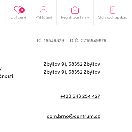
0
Oblíbené
Přihlášení
Registrace firmy
Stáhnout aplikaci
IČ: 15549879
DIČ: CZ15549879
Zbýšov 91, 68352 Zbýšov
y
Zbýšov 91, 68352 Zbýšov
čnosti
+420 543 254 427
cam.brno@centrum.cz