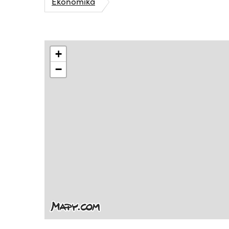
Ekonomika
+
−