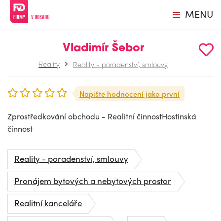
MENU
Vladimír Šebor
Reality
Reality - poradenství, smlouvy
Napište hodnocení jako první
Zprostředkování obchodu - Realitní činnostHostinská
činnost
Reality - poradenství, smlouvy
Pronájem bytových a nebytových prostor
Realitní kanceláře