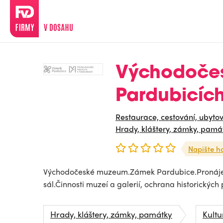
Východoče
Pardubicíc
Restaurace, cestování, ubyto
Hrady, kláštery, zámky, pamá
Napište h
Východočeské muzeum.Zámek Pardubice.Pronájem
sál.Činnosti muzeí a galerií, ochrana historickýc
Hrady, kláštery, zámky, památky
Kultu