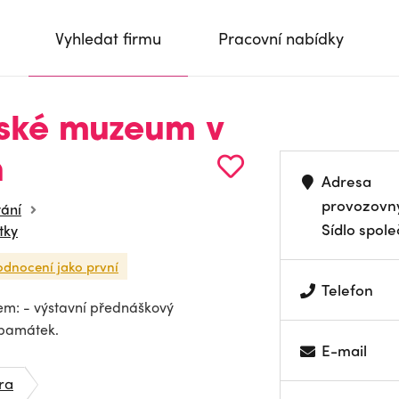
Vyhledat firmu
Pracovní nabídky
ské muzeum v
h
Adresa
provozovn
vání
Sídlo spole
tky
odnocení jako první
Telefon
: - výstavní přednáškový
h památek.
E-mail
ra