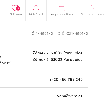
0
Oblíbené
Přihlášení
Registrace firmy
Stáhnout aplikaci
IČ: 14450542
DIČ: CZ14450542
Zámek 2, 53002 Pardubice
y
Zámek 2, 53002 Pardubice
čnosti
+420 466 799 240
vcm@vcm.cz