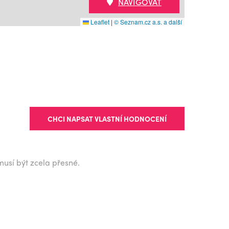
NAVIGOVAT
Leaflet
|
© Seznam.cz a.s. a další
CHCI NAPSAT VLASTNÍ HODNOCENÍ
musí být zcela přesné.